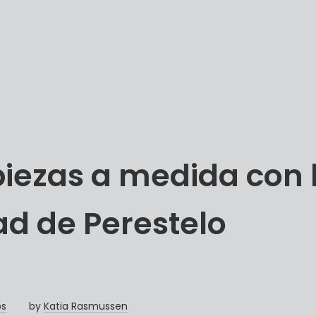
p
i
e
z
a
s
a
m
e
d
i
d
a
c
o
n
a
d
d
e
P
e
r
e
s
t
e
l
o
os
by
Katia Rasmussen