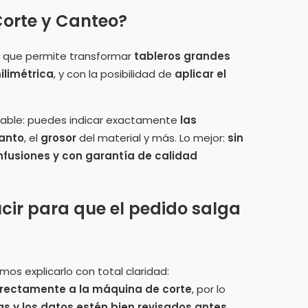
orte y Canteo?
 que permite transformar
tableros grandes
ilimétrica
, y con la posibilidad de
aplicar el
izable: puedes indicar exactamente
las
anto
, el
grosor
del material y más. Lo mejor:
sin
nfusiones y con garantía de calidad
cir para que el pedido salga
os explicarlo con total claridad:
directamente a la máquina de corte
, por lo
s y los datos estén bien revisados antes