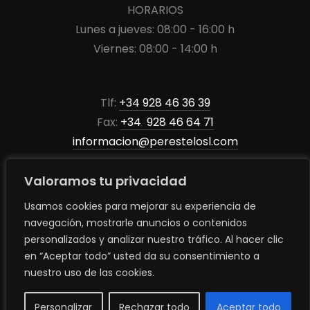
HORARIOS
Lunes a jueves: 08:00 - 16:00 h
Viernes: 08:00 - 14:00 h
Tlf:
+34 928 46 36 39
Fax:
+34 928 46 64 71
informacion@perestelosl.com
Valoramos tu privacidad
Usamos cookies para mejorar su experiencia de
navegación, mostrarle anuncios o contenidos
personalizados y analizar nuestro tráfico. Al hacer clic
en “Aceptar todo” usted da su consentimiento a
© 2025 Maderas Perestelo S.L. | Madera de calidad adaptada a
nuestro uso de las cookies.
cada necesidad.
Concepto, diseño y desarrollo |
WECOLAB STUDIO | DIGITAL
Personalizar
Rechazar todo
Aceptar todo