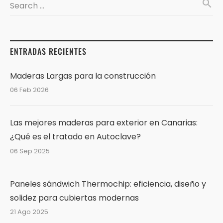
search
Search …
ENTRADAS RECIENTES
Maderas Largas para la construcción
06 Feb 2026
Las mejores maderas para exterior en Canarias:
¿Qué es el tratado en Autoclave?
06 Sep 2025
Paneles sándwich Thermochip: eficiencia, diseño y
solidez para cubiertas modernas
21 Ago 2025