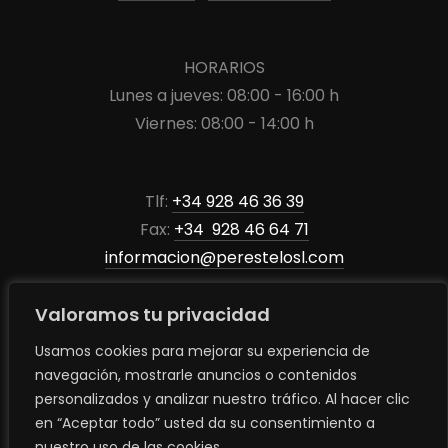
HORARIOS
Lunes a jueves: 08:00 - 16:00 h
Viernes: 08:00 - 14:00 h
Tlf:
+34 928 46 36 39
Fax:
+34 928 46 64 71
informacion@perestelosl.com
Valoramos tu privacidad
Usamos cookies para mejorar su experiencia de
navegación, mostrarle anuncios o contenidos
personalizados y analizar nuestro tráfico. Al hacer clic
en “Aceptar todo” usted da su consentimiento a
© 2025 Maderas Perestelo S.L. | Madera de calidad adaptada a
nuestro uso de las cookies.