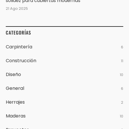
solidez para cubiertas modernas
21 Ago 2025
CATEGORÍAS
Carpintería
6
Construcción
11
Diseño
10
General
6
Herrajes
2
Maderas
10