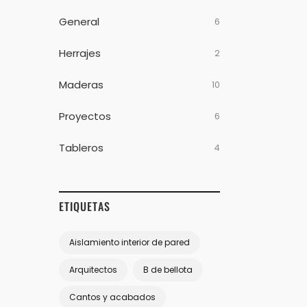
General
6
Herrajes
2
Maderas
10
Proyectos
6
Tableros
4
ETIQUETAS
Aislamiento interior de pared
Arquitectos
B de bellota
Cantos y acabados