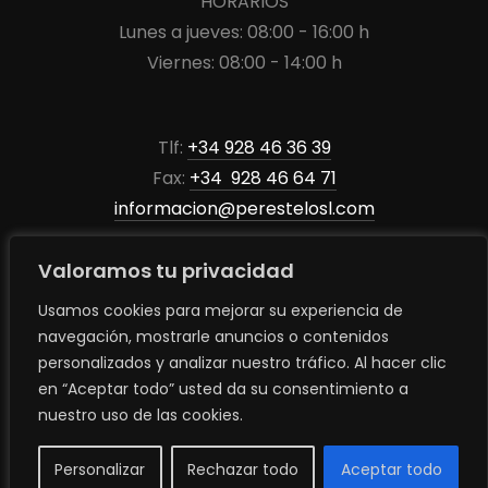
HORARIOS
Lunes a jueves: 08:00 - 16:00 h
Viernes: 08:00 - 14:00 h
Tlf:
+34 928 46 36 39
Fax:
+34 928 46 64 71
informacion@perestelosl.com
Valoramos tu privacidad
Usamos cookies para mejorar su experiencia de
navegación, mostrarle anuncios o contenidos
personalizados y analizar nuestro tráfico. Al hacer clic
en “Aceptar todo” usted da su consentimiento a
© 2025 Maderas Perestelo S.L. | Madera de calidad adaptada a
nuestro uso de las cookies.
cada necesidad.
Concepto, diseño y desarrollo |
WECOLAB STUDIO | DIGITAL
Personalizar
Rechazar todo
Aceptar todo
PROJECTS